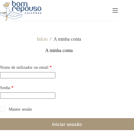
Pular
para
o
conteúdo
Início
/
A minha conta
A minha conta
Obrigatório
Nome de utilizador ou email
*
Obrigatório
Senha
*
Manter sessão
Iniciar sessão