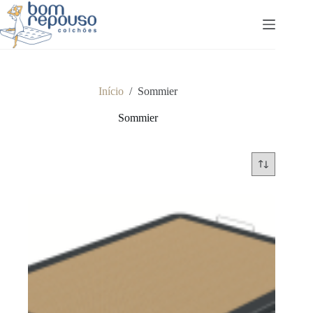
Pular
para
o
conteúdo
Início
/
Sommier
Sommier