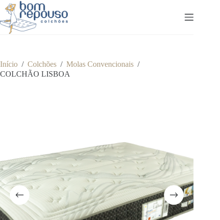
Pular
para
o
conteúdo
Início
/
Colchões
/
Molas Convencionais
/
COLCHÃO LISBOA