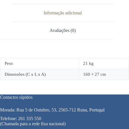
Informação adicional
Avaliações (0)
Peso
21 kg
Dimensões (C x L x A)
160 × 27 cm
Contactos rápidos
Morada: Rua 5 de Outubro, 53, 2565-712 Runa, Portugal
Telefone:
261 335 550
(Chamada para a rede fixa nacional)