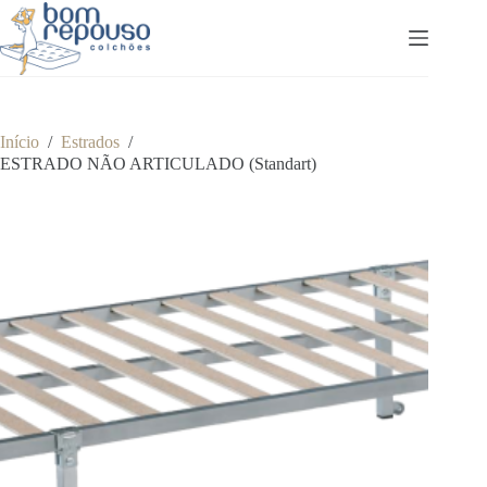
Pular
para
o
conteúdo
Início
/
Estrados
/
ESTRADO NÃO ARTICULADO (Standart)