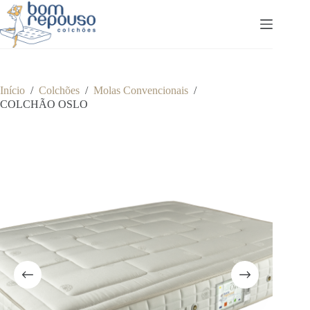
Pular
para
o
conteúdo
Início
/
Colchões
/
Molas Convencionais
/
COLCHÃO OSLO