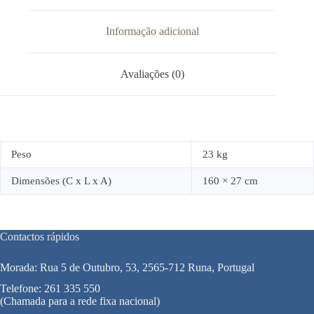
Informação adicional
Avaliações (0)
Peso
23 kg
Dimensões (C x L x A)
160 × 27 cm
Contactos rápidos
Morada: Rua 5 de Outubro, 53, 2565-712 Runa, Portugal
Telefone:
261 335 550
(Chamada para a rede fixa nacional)